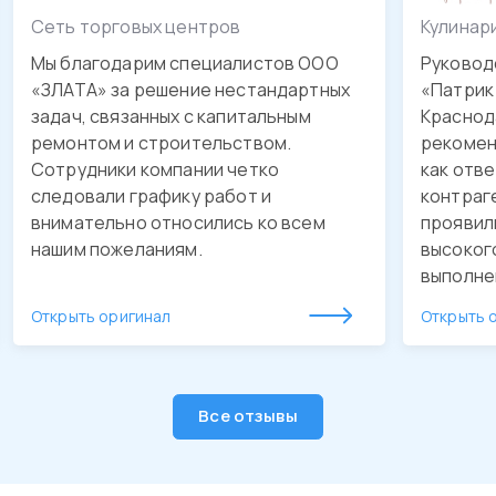
Сеть торговых центров
Кулинар
Мы благодарим специалистов ООО
Руковод
«ЗЛАТА» за решение нестандартных
«Патрик 
задач, связанных с капитальным
Краснода
ремонтом и строительством.
рекомен
Сотрудники компании четко
как отв
следовали графику работ и
контраг
внимательно относились ко всем
проявил
нашим пожеланиям.
высоког
выполне
обустро
Открыть оригинал
Открыть 
качестве
утвержд
Будем о
рекомен
Все отзывы