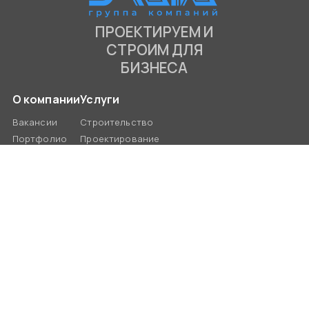
ПРОЕКТИРУЕМ И
СТРОИМ ДЛЯ
БИЗНЕСА
О компании
Услуги
Вакансии
Строительство
Портфолио
Проектирование
Статьи
Отдельчные работы
Контакты
Демонтажные работы
Контакты:
350049, Краснодарский край, город
Краснодар, ул. Красная 158
+7 (928) 882-48-85
info@zlataooo.ru
Визуальный контент сайта
частично сгенерирован