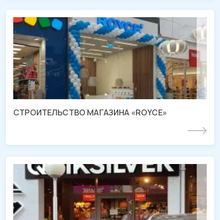
СМР магазина «ROYCE»
ТРЦ «МЕГА Адыгея-Кубань», Республика Адыгея
СТРОИТЕЛЬСТВО МАГАЗИНА «ROYCE»
Подробнее
Демонтаж магазина «QUIKSILVER»
г. Геленджик, ул. Херсонская