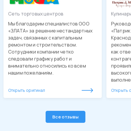
Сеть торговых центров
Кулинар
Мы благодарим специалистов ООО
Руковод
«ЗЛАТА» за решение нестандартных
«Патрик 
задач, связанных с капитальным
Краснода
ремонтом и строительством.
рекомен
Сотрудники компании четко
как отв
следовали графику работ и
контраг
внимательно относились ко всем
проявил
нашим пожеланиям.
высоког
выполне
обустро
Открыть оригинал
Открыть 
качестве
утвержд
Будем о
рекомен
Все отзывы