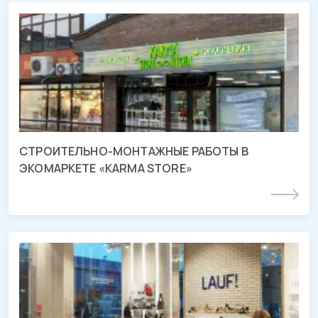
СМР магазина «KARMA STORE»
г. Краснодар, ул. Комсомольская
СТРОИТЕЛЬНО-МОНТАЖНЫЕ РАБОТЫ В
ЭКОМАРКЕТЕ «KARMA STORE»
Подробнее
СМР и отделочные работы магазина
«LAUF»
ТРЦ «МЕГА Адыгея-Кубань», Республика Адыгея