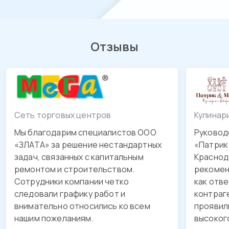
Отзывы
Сеть торговых центров
Кулинар
Мы благодарим специалистов ООО
Руковод
«ЗЛАТА» за решение нестандартных
«Патрик 
задач, связанных с капитальным
Краснода
ремонтом и строительством.
рекомен
Сотрудники компании четко
как отв
следовали графику работ и
контраг
внимательно относились ко всем
проявил
нашим пожеланиям.
высоког