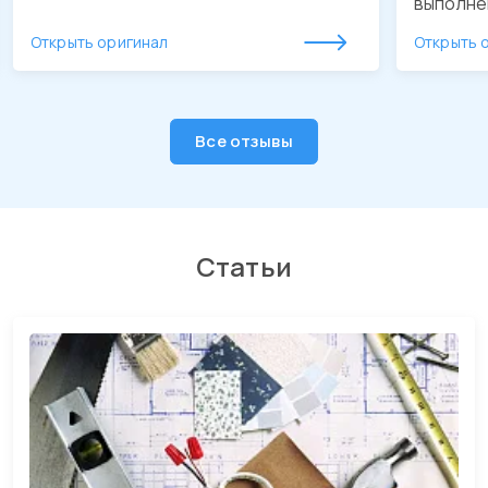
выполне
обустро
Открыть оригинал
Открыть 
качестве
утвержд
Будем о
рекомен
Все отзывы
Статьи