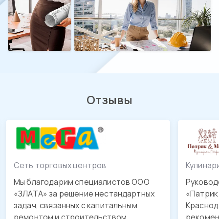
Отзывы
Сеть торговых центров
Кулинар
Мы благодарим специалистов ООО
Руковод
«ЗЛАТА» за решение нестандартных
«Патрик 
задач, связанных с капитальным
Краснода
ремонтом и строительством.
рекомен