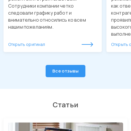
Сотрудники компании четко
как отв
следовали графику работ и
контраг
внимательно относились ко всем
проявил
нашим пожеланиям.
высоког
выполне
обустро
Открыть оригинал
Открыть 
качестве
утвержд
Будем о
рекомен
Все отзывы
Статьи