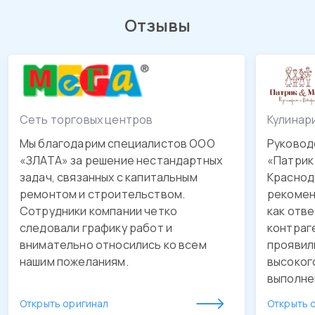
Отзывы
Сеть торговых центров
Кулинар
Мы благодарим специалистов ООО
Руковод
«ЗЛАТА» за решение нестандартных
«Патрик 
задач, связанных с капитальным
Краснода
ремонтом и строительством.
рекомен
Сотрудники компании четко
как отв
следовали графику работ и
контраг
внимательно относились ко всем
проявил
нашим пожеланиям.
высоког
выполне
обустро
Открыть оригинал
Открыть 
качестве