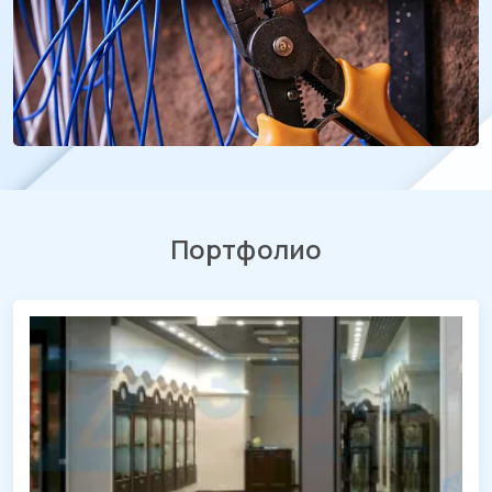
Портфолио
СМР и отделочные работы магазина
«ЧасовЪ»
ТРЦ «МЕГА Адыгея-Кубань», Республика Адыгея