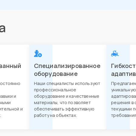
а
ванный
Специализированное
Гибкост
оборудование
адапти
постоянно
Наши специалисты используют
Предлагае
профессиональное
уникальную
авыки и
оборудование и качественные
адаптирова
нными
материалы, что позволяет
решения в 
ительной и
обеспечивать эффективную
текущими п
.
работу на объектах.
требования