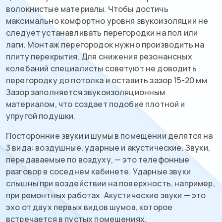
волокнистые материалы. Чтобы достичь
максимально комфортно уровня звукоизоляции не
следует устанавливать перегородки на пол или
лаги. Монтаж перегородок нужно производить на
плиту перекрытия. Для снижения резонансных
колебаний специалисты советуют не доводить
перегородку до потолка и оставить зазор 15-20 мм.
Зазор заполняется звукоизоляционным
материалом, что создает подобие плотной и
упругой подушки.
Посторонние звуки и шумы в помещении делятся на
3 вида: воздушные, ударные и акустические. Звуки,
передаваемые по воздуху, — это телефонные
разговор в соседнем кабинете. Ударные звуки
слышны при воздействии на поверхность, например,
при ремонтных работах. Акустические звуки — это
эхо от двух первых видов шумов, которое
встречается в пустых помещениях.