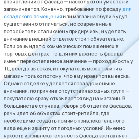
впечатлении от фасада — насколько он уместен и
запоминается. Конечно, требования по фасаду
для
складского помещения
или магазина обуви будут
существенно отличаться, но современные
потребители стали очень придирчивы, и уделять
внимание внешней отделке стоит обязательно.
Если речь идет о коммерческих помещениях в
торговых центрах, то для них важность фасада
имеет первостепенное значение — проходимость у
ТЦ всегда высокая, и покупатель может зайти в
магазин только потому, что ему нравится вывеска.
Однако отделке уделяется гораздо меньше
внимания, по причине отсутствия входных групп —
покупателю сразу открывается вид на магазин. В
большинстве случаев, говоря об отделке фасадов,
речь идет об объектах стрит-ритейла, где
необходимо создать помимо привлекательного
вида еще и защиту от погодных условий. Именно
яркость и привлекательность фасада заставляет