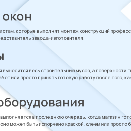
 окон
истам, которые выполнят монтаж конструкций профессио
редставитель завода-изготовителя.
ы
я выносится весь строительный мусор, а поверхности т
от или просто принять готовую работу после того, ка
оборудования
выполняется в последнюю очередь, когда магазин гото
к оно может быть испорчено краской, клеем или прост