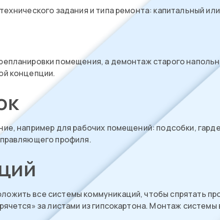
технического задания и типа ремонта: капитальный ил
репланировки помещения, а демонтаж старого напольн
ой концепции.
ок
ние, например для рабочих помещений: подсобки, гард
аправляющего профиля.
ций
ожить все системы коммуникаций, чтобы спрятать пров
прячется» за листами из гипсокартона. Монтаж систем