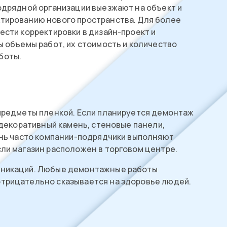
одрядной организации выезжают на объект и
ктированию нового пространства. Для более
ести корректировки в дизайн-проект и
ы объемы работ, их стоимость и количество
боты.
 предметы пленкой. Если планируется демонтаж
 декоративный камень, стеновые панели,
чень часто компании-подрядчики выполняют
ли магазин расположен в торговом центре.
муникаций. Любые демонтажные работы
отрицательно сказывается на здоровье людей.