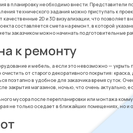
ения в планировку необходимо внести. Представители п
ления технического задания можно приступать к прое
качественные 2D и 3D визуализации, что позволяет вн
екта составляется смета на ремонт, в которой указан
меты заказчиком можно начинать подготовительные ра
на к ремонту
орудование и мебель, а если это невозможно — укрыть
 очистить от старого декоративного покрытия: краска,
ься поэтапно в удобное для заказчика время суток. О
е закрытия магазинов, ночью, что очень актуально, ес
льного мусора после перепланировки или монтажа ком
ая не только оседает в ближайших помещениях, но и 
бот