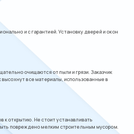
нально и с гарантией. Установку дверей и окон
щательно очищаются от пыли и грязи. Заказчик
к высохнут все материалы, использованные в
в к открытию. Не стоит устанавливать
о быть повреждено мелким строительным мусором.