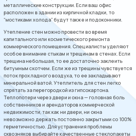
металлические конструкции. Если ваш офис
расположен в здании из кирпичной кладки, то
“мостиками холода” будут также и подоконники.
Утепление стен можно провести во время
капитального или косметического ремонта
коммерческого помещения. Специалисты уделяют
особое внимание стыкам и трещинам в стенах. Если
трещина небольшая, то ее достаточно заклеить
битумным скотчем. Если же из трещины чувствуется
поток прохладного воздуха, то ее закладывают
минеральной ватой. Утеплитель для стен легко
спрятать за перегородкой из гипсокартона.
Теплопотери через двери и окна — головная боль
собственников и арендаторов коммерческой
недвижимости, так как ни двери, ни окна
невозможно держать постоянно закрытыми со 100%
герметичностью. Для устранения проблемы
сквозняков выбирайте качественные стеклопакеты