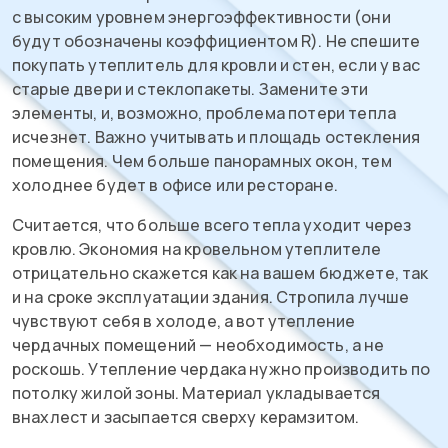
с высоким уровнем энергоэффективности (они
будут обозначены коэффициентом R). Не спешите
покупать утеплитель для кровли и стен, если у вас
старые двери и стеклопакеты. Замените эти
элементы, и, возможно, проблема потери тепла
исчезнет. Важно учитывать и площадь остекления
помещения. Чем больше панорамных окон, тем
холоднее будет в офисе или ресторане.
Считается, что больше всего тепла уходит через
кровлю. Экономия на кровельном утеплителе
отрицательно скажется как на вашем бюджете, так
и на сроке эксплуатации здания. Стропила лучше
чувствуют себя в холоде, а вот утепление
чердачных помещений — необходимость, а не
роскошь. Утепление чердака нужно производить по
потолку жилой зоны. Материал укладывается
внахлест и засыпается сверху керамзитом.