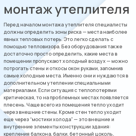
монтаж утеплителя
Перед началом монтажа утеплителя специалисты
должны определить зоны риска — места наиболее
явных тепловых потерь. Это легко сделать с
помощью тепловизора. Без оборудования также
достаточно просто определить, какие места в
помещении пропускают холодный воздух — можно
потрогать стены и откосы окон руками, запомнив
самые холодные места. Именно они и нуждаются в
дополнительном утеплении специальными
материалами. Если ситуация с теплопотерями
критическая, то на проблемных местах появляется
плесень. Чаще всего из помещения тепло уходит
через внешние стены. Кроме стен тепло уходит
еще через “мостики холода” — это внешние и
внутренние элементы конструкции здания:
крепления балкона, балки, бетонный цоколь,