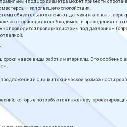
правильный подбор диаметра может привести к протеч
мастеров — залог вашего спокойствия.
темы обязательно включают датчики и клапаны, перек
бах часто приводит к необходимости проведения повто
ьно проводится проверка системы под давлением (опр
 отделкой.
т
 сроки на все виды работ и материалы. Это особенно 
ром.
 предложения и оценки технической возможности реал
ований, которые потребуются инженеру-проектировщик
идуальная скважина или колодец.