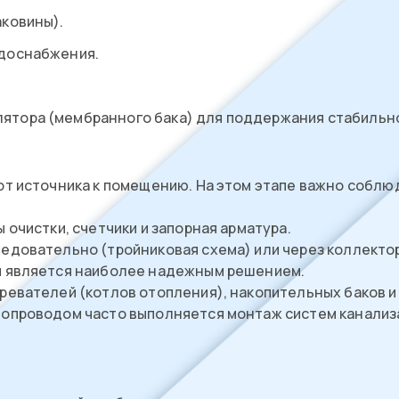
аковины).
одоснабжения.
ятора (мембранного бака) для поддержания стабильно
от источника к помещению. На этом этапе важно соблю
 очистки, счетчики и запорная арматура.
едовательно (тройниковая схема) или через коллекто
я является наиболее надежным решением.
ревателей (котлов отопления), накопительных баков и
опроводом часто выполняется монтаж систем канализа