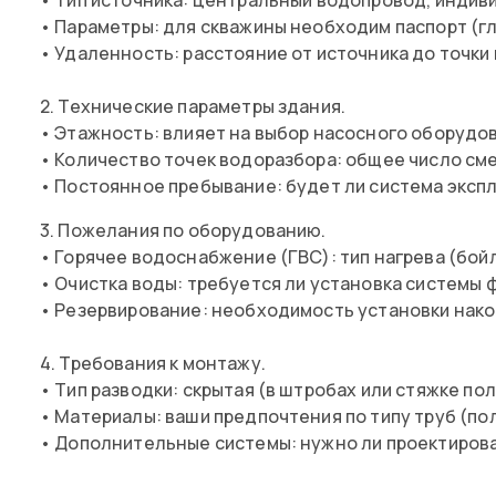
• Параметры: для скважины необходим паспорт (гл
• Удаленность: расстояние от источника до точки 
2. Технические параметры здания.
• Этажность: влияет на выбор насосного оборудо
• Количество точек водоразбора: общее число сме
• Постоянное пребывание: будет ли система эксп
3. Пожелания по оборудованию.
• Горячее водоснабжение (ГВС): тип нагрева (бой
• Очистка воды: требуется ли установка системы
• Резервирование: необходимость установки накоп
4. Требования к монтажу.
• Тип разводки: скрытая (в штробах или стяжке пол
• Материалы: ваши предпочтения по типу труб (по
• Дополнительные системы: нужно ли проектироват