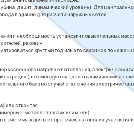
убина, дебит, динамический уровень). Для центрально
ввода в здание для расчета наружных сетей.
вания и необходимость установки повысительных насо
сителей, раковин.
луатироваться круглый год или это сезонное помещени
лер косвенного нагрева от отопления, электрический в
 фильтрации (рекомендуется сделать химический анализ
ительного бака на случай отключения электричества и
а) или открытая.
лимерные, металлопластик или медь).
ь систему защиты от протечек, автополив участка или