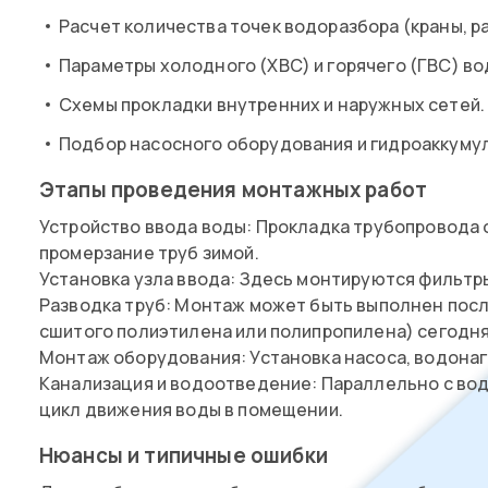
Расчет количества точек водоразбора (краны, р
Параметры холодного (ХВС) и горячего (ГВС) в
Схемы прокладки внутренних и наружных сетей.
Подбор насосного оборудования и гидроаккумул
Этапы проведения монтажных работ
Устройство ввода воды: Прокладка трубопровода 
промерзание труб зимой.
Установка узла ввода: Здесь монтируются фильтры
Разводка труб: Монтаж может быть выполнен посл
сшитого полиэтилена или полипропилена) сегодн
Монтаж оборудования: Установка насоса, водонаг
Канализация и водоотведение: Параллельно с вод
цикл движения воды в помещении.
Нюансы и типичные ошибки