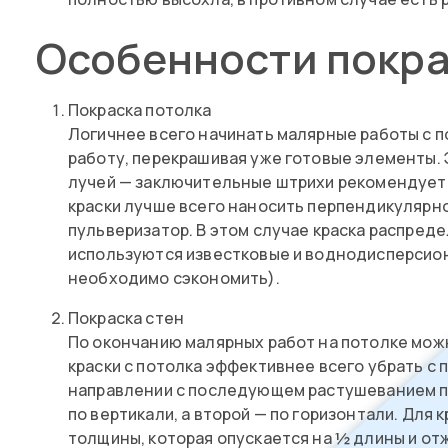
Особенности покра
Покраска потолка
Логичнее всего начинать малярные работы с по
работу, перекрашивая уже готовые элементы.
лучей — заключительные штрихи рекомендуется
краски лучше всего наносить перпендикулярно
пульверизатор. В этом случае краска распреде
используются известковые и воднодисперсионн
необходимо сэкономить).
Покраска стен
По окончанию малярных работ на потолке можно
краски с потолка эффективнее всего убрать с
направлении с последующем растушеванием по
по вертикали, а второй — по горизонтали. Для
толщины, которая опускается на ½ длины и от