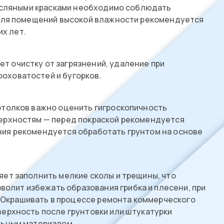
масляными красками необходимо соблюдать
 Для помещений высокой влажности рекомендуется
их лет.
т очистку от загрязнений, удаление при
роховатостей и бугорков.
потолков важно оценить гигроскопичность
верхностям — перед покраской рекомендуется
ания рекомендуется обработать грунтом на основе
яет заполнить мелкие сколы и трещины, что
олит избежать образования грибка и плесени, при
.Окрашивать в процессе ремонта коммерческого
верхность после грунтовки или штукатурки
альным материалом.