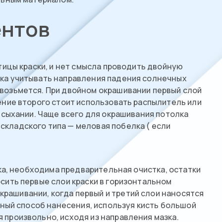
ентов
тицы краски, и нет смысла проводить двойную
лка учитывать направления падения солнечных
 возьмется. При двойном окрашивании первый слой
ение второго стоит использовать распылитель или
высыхании. Чаще всего для окрашивания потолка
складского типа — меловая побелка ( если
лка, необходима предварительная очистка, остатки
сить первые слои краски в горизонтальном
рашивании, когда первый и третий слои наносятся
зный способ нанесения, используя кисть большой
 произвольно, исходя из направления мазка.