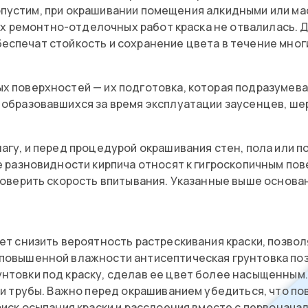
Допустим, при окрашивании помещения алкидными или 
их ремонтно-отделочных работ краска не отвалилась.
беспечат стойкость и сохранение цвета в течение мног
 поверхностей — их подготовка, которая подразумевае
образовавшихся за время эксплуатации заусенцев, ше
агу, и перед процедурой окрашивания стен, пола или 
е разновидности кирпича относят к гигроскопичным по
роверить скорость впитывания. Указанные выше основ
ет снизить вероятность растрескивания краски, позвол
повышенной влажности антисептическая грунтовка позв
нтовки под краску, сделав ее цвет более насыщенным
 и трубы. Важно перед окрашиванием убедиться, что по
риск осыпания краски и расслоения вместе с первонач