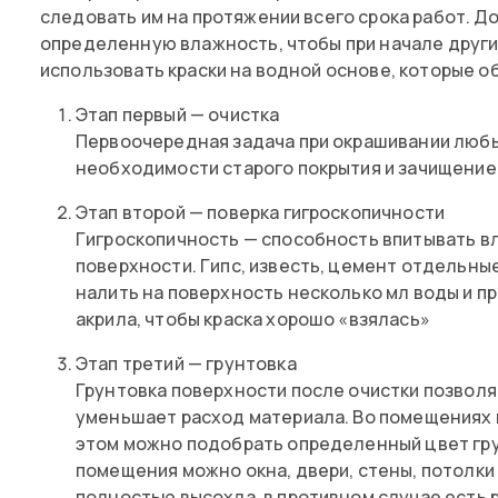
следовать им на протяжении всего срока работ. 
определенную влажность, чтобы при начале друг
использовать краски на водной основе, которые о
Этап первый — очистка
Первоочередная задача при окрашивании любых
необходимости старого покрытия и зачищение 
Этап второй — поверка гигроскопичности
Гигроскопичность — способность впитывать вл
поверхности. Гипс, известь, цемент отдельны
налить на поверхность несколько мл воды и п
акрила, чтобы краска хорошо «взялась»
Этап третий — грунтовка
Грунтовка поверхности после очистки позволя
уменьшает расход материала. Во помещениях 
этом можно подобрать определенный цвет гру
помещения можно окна, двери, стены, потолки
полностью высохла, в противном случае есть 