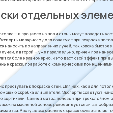
ски отдельных элем
толка — в процессе на пол и стены могут попадать час
 Эксперты малярного дела советуют при покраске пото
 наносить по направлению лучей, так краска быстрее
 лучам, а второй — уже параллельно, причем при нанес
лится более равномерно, и это даст свой эффект при 
ые краски, при работе с коммерческими помещениями 
 приступать к покраске стен. Для них, как и для пото
 помощью скребка или шпателя. Эксперты советуют нано
 вертикали. Данный метод полезен при трехслойном ок
 красок на масляной основе рекомендуется зигзагообра
жимается. Растушевка масляных красок осуществляется