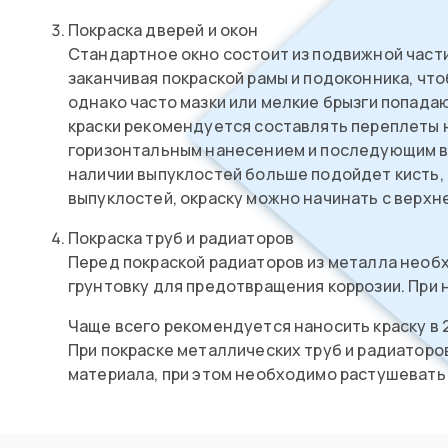
Покраска дверей и окон
Стандартное окно состоит из подвижной части
заканчивая покраской рамы и подоконника, чт
однако часто мазки или мелкие брызги попадаю
краски рекомендуется составлять переплеты н
горизонтальным нанесением и последующим ве
наличии выпуклостей больше подойдет кисть, 
выпуклостей, окраску можно начинать с верхне
Покраска труб и радиаторов
Перед покраской радиаторов из металла необх
грунтовку для предотвращения коррозии. При 
Чаще всего рекомендуется наносить краску в 
При покраске металлических труб и радиаторо
материала, при этом необходимо растушевать 