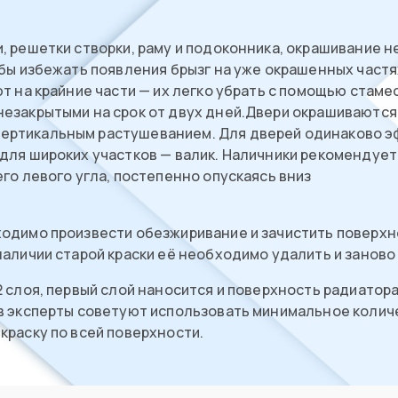
, решетки створки, раму и подоконника, окрашивание 
обы избежать появления брызг на уже окрашенных частя
т на крайние части — их легко убрать с помощью стаме
езакрытыми на срок от двух дней.Двери окрашиваются 
ртикальным растушеванием. Для дверей одинаково эфф
для широких участков — валик. Наличники рекомендуетс
го левого угла, постепенно опускаясь вниз
одимо произвести обезжиривание и зачистить поверхн
наличии старой краски её необходимо удалить и занов
2 слоя, первый слой наносится и поверхность радиато
в эксперты советуют использовать минимальное количе
краску по всей поверхности.