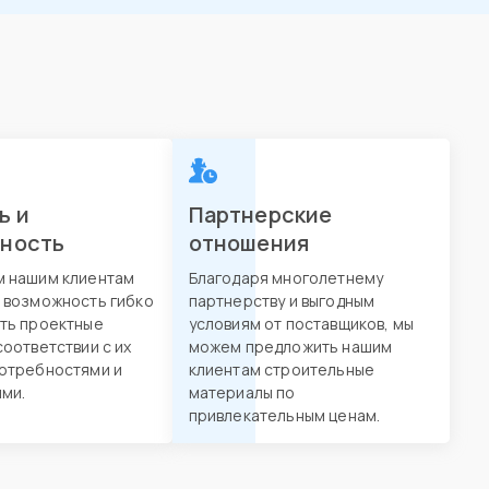
ь и
Партнерские
вность
отношения
м нашим клиентам
Благодаря многолетнему
 возможность гибко
партнерству и выгодным
ть проектные
условиям от поставщиков, мы
соответствии с их
можем предложить нашим
отребностями и
клиентам строительные
ми.
материалы по
привлекательным ценам.