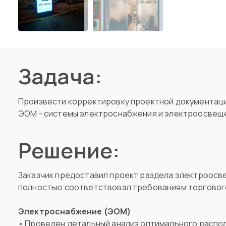
Задача:
Произвести корректировку проектной документаци
ЭОМ - системы электроснабжения и электроосвещ
Решение:
Заказчик предоставил проект раздела электроосв
полностью соответствовал требованиям торговог
Электроснабжение (ЭОМ)
• Проведен детальный анализ оптимального распо