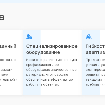
а
ванный
Специализированное
Гибкост
оборудование
адапти
постоянно
Наши специалисты используют
Предлагае
профессиональное
уникальную
авыки и
оборудование и качественные
адаптирова
нными
материалы, что позволяет
решения в 
ительной и
обеспечивать эффективную
текущими п
.
работу на объектах.
требования