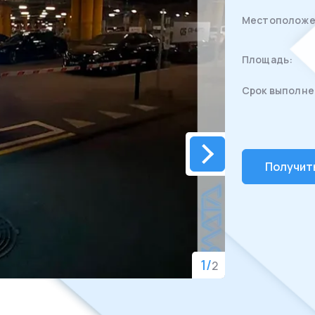
Местоположе
Площадь:
Срок выполне
Получит
1
/
2