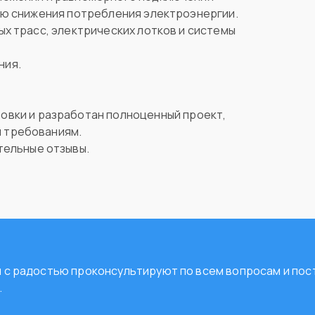
ью снижения потребления электроэнергии.
ых трасс, электрических лотков и системы
ния.
овки и разработан полноценный проект,
и требованиям.
тельные отзывы.
ты с радостью проконсультируют по всем вопросам и п
.