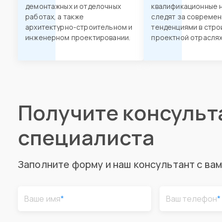
демонтажных и отделочных
квалификационные н
работах, а также
следят за совреме
архитектурно-строительном и
тенденциями в стро
инженерном проектировании.
проектной отраслях
Получите консуль
специалиста
Заполните форму и наш консультант с ва
Ваше имя
*
Ваш телефон
*