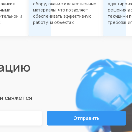
авыки и
оборудование и качественные
адаптирова
нными
материалы, что позволяет
решения в 
ительной и
обеспечивать эффективную
текущими п
.
работу на объектах.
требования
тацию
ми свяжется
Отправить