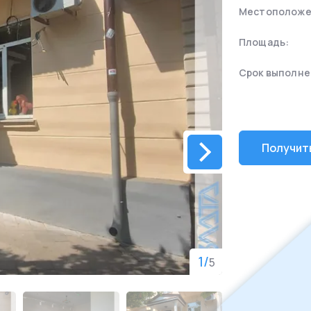
Местоположе
Площадь:
Срок выполне
Получит
1
/
5