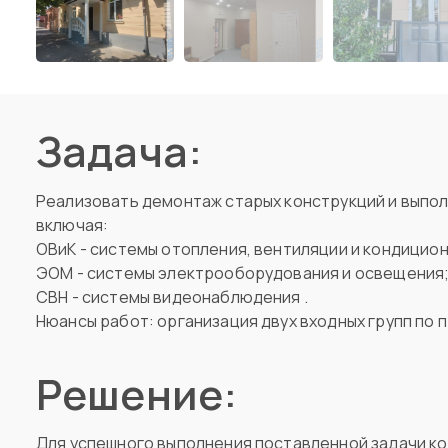
Задача:
Реализовать демонтаж старых конструкций и выпо
включая:
ОВиК - системы отопления, вентиляции и кондицио
ЭОМ - системы электрооборудования и освещения
СВН - системы видеонаблюдения .
Нюансы работ: организация двух входных групп по 
Решение:
Для успешного выполнения поставленной задачи к