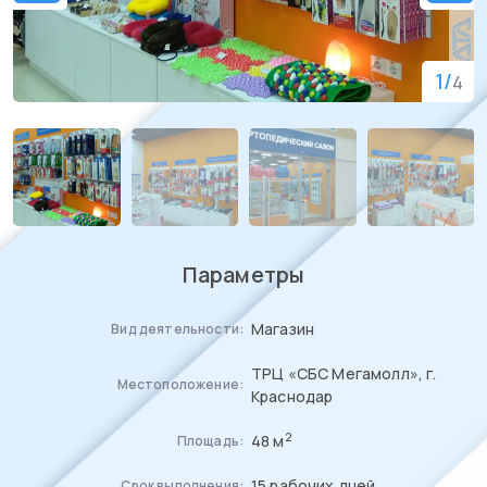
1
/
4
Параметры
Магазин
Вид деятельности:
ТРЦ «СБС Мегамолл», г.
Местоположение:
Краснодар
2
48 м
Площадь:
15 рабочих дней
Срок выполнения: