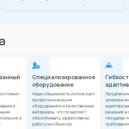
а
ванный
Специализированное
Гибкост
оборудование
адапти
постоянно
Наши специалисты используют
Предлагае
профессиональное
уникальную
авыки и
оборудование и качественные
адаптирова
нными
материалы, что позволяет
решения в 
ительной и
обеспечивать эффективную
текущими п
.
работу на объектах.
требования