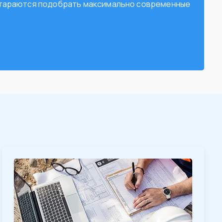
остараются подобрать максимально современные