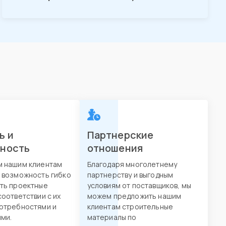
ь и
Партнерские
вность
отношения
м нашим клиентам
Благодаря многолетнему
 возможность гибко
партнерству и выгодным
ть проектные
условиям от поставщиков, мы
соответствии с их
можем предложить нашим
отребностями и
клиентам строительные
ми.
материалы по