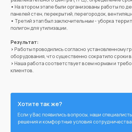
•
На втором этапе были организованы работы по де
панелей стен, перекрытий, перегородок, вентиляци
•
Третий этап был заключительным - уборка террит
полигон для утилизации.
Результат:
>
Работы проводились согласно установленному гр
оборудования, что существенно сократило сроки в
>
Наша работа соответствует всем нормам и треб
клиентов.
Хотите так же?
Если у Вас появились вопросы, наши специалис
решения и комфортные условия сотрудничества