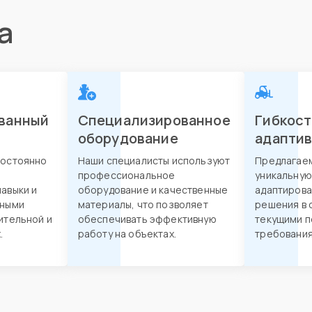
а
ванный
Специализированное
Гибкост
оборудование
адапти
постоянно
Наши специалисты используют
Предлагае
профессиональное
уникальную
авыки и
оборудование и качественные
адаптирова
нными
материалы, что позволяет
решения в 
ительной и
обеспечивать эффективную
текущими п
.
работу на объектах.
требования