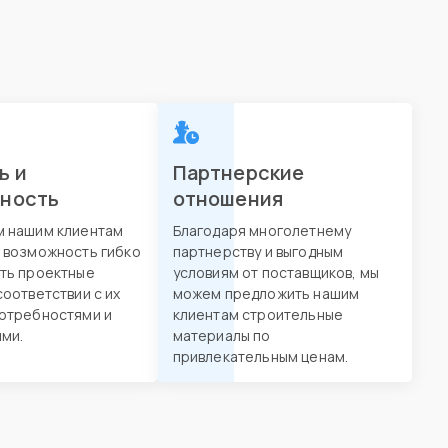
ь и
Партнерские
вность
отношения
м нашим клиентам
Благодаря многолетнему
 возможность гибко
партнерству и выгодным
ть проектные
условиям от поставщиков, мы
соответствии с их
можем предложить нашим
отребностями и
клиентам строительные
ми.
материалы по
привлекательным ценам.