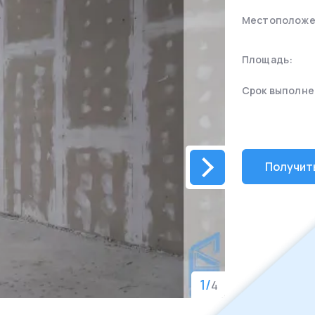
Местоположе
Площадь:
Срок выполне
Получит
1
/
4