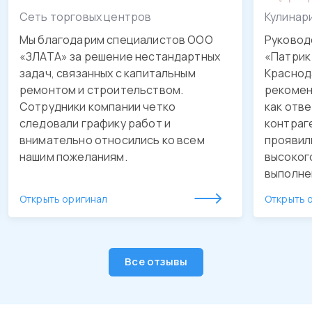
Сеть торговых центров
Кулинар
Мы благодарим специалистов ООО
Руковод
«ЗЛАТА» за решение нестандартных
«Патрик 
задач, связанных с капитальным
Краснода
ремонтом и строительством.
рекомен
Сотрудники компании четко
как отв
следовали графику работ и
контраг
внимательно относились ко всем
проявил
нашим пожеланиям.
высоког
выполне
обустро
Открыть оригинал
Открыть 
качестве
утвержд
Будем о
рекомен
Все отзывы