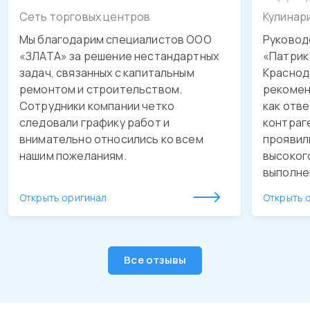
Сеть торговых центров
Кулинар
Мы благодарим специалистов ООО
Руковод
«ЗЛАТА» за решение нестандартных
«Патрик 
задач, связанных с капитальным
Краснода
ремонтом и строительством.
рекомен
Сотрудники компании четко
как отв
следовали графику работ и
контраг
внимательно относились ко всем
проявил
нашим пожеланиям.
высоког
выполне
обустро
Открыть оригинал
Открыть 
качестве
утвержд
Будем о
рекомен
Все отзывы