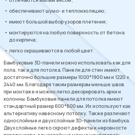
отличаются малым весом;
обеспечивают шумо- и теплоизоляцию;
имеют большой выбор узоров плетения;
монтируются на любую поверхность от бетона
до кирпича;
легко окрашиваются в любой цвет.
Бамбуковые 3D-панели можно использовать как для
пола, так и для потолка. Панели для стен имеют
достаточно большие размеры 1000*1900 мм и 1220 х
2440 мм. Благодаря таким размерам меньше швов
при монтаже и можно легко декорировать арки и
колонны. Бамбуковые панели для потолка имеют
стандартный размер 600*600 мм. Их используют как
альтернативу навесному потолку. Также различают
однослойные и двухслойные 3D-панели из бамбука.
Двухслойные легко скроют дефекты и неровности