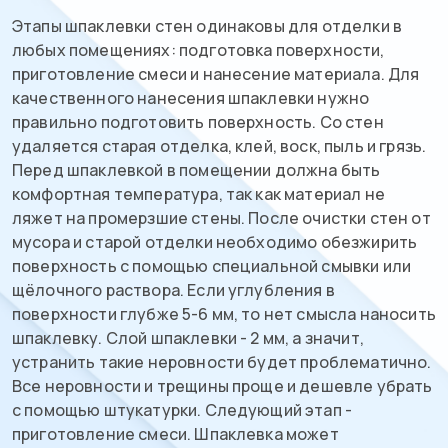
Этапы шпаклевки стен одинаковы для отделки в
любых помещениях: подготовка поверхности,
приготовление смеси и нанесение материала. Для
качественного нанесения шпаклевки нужно
правильно подготовить поверхность. Со стен
удаляется старая отделка, клей, воск, пыль и грязь.
Перед шпаклевкой в помещении должна быть
комфортная температура, так как материал не
ляжет на промерзшие стены. После очистки стен от
мусора и старой отделки необходимо обезжирить
поверхность с помощью специальной смывки или
щёлочного раствора. Если углубления в
поверхности глубже 5-6 мм, то нет смысла наносить
шпаклевку. Слой шпаклевки - 2 мм, а значит,
устранить такие неровности будет проблематично.
Все неровности и трещины проще и дешевле убрать
с помощью штукатурки. Следующий этап -
приготовление смеси. Шпаклевка может