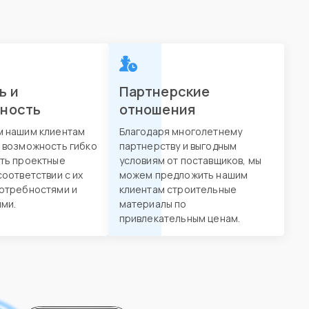
ь и
Партнерские
вность
отношения
м нашим клиентам
Благодаря многолетнему
 возможность гибко
партнерству и выгодным
ть проектные
условиям от поставщиков, мы
соответствии с их
можем предложить нашим
отребностями и
клиентам строительные
ми.
материалы по
привлекательным ценам.