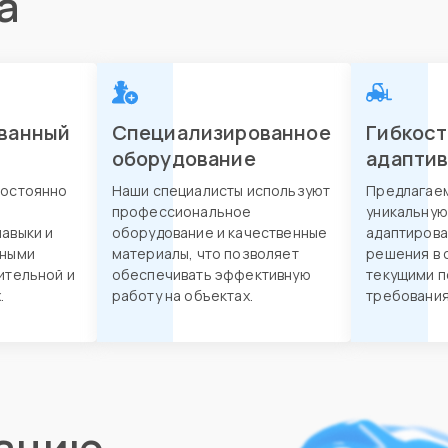
а
ванный
Специализированное
Гибкост
оборудование
адапти
постоянно
Наши специалисты используют
Предлагае
профессиональное
уникальную
авыки и
оборудование и качественные
адаптирова
нными
материалы, что позволяет
решения в 
ительной и
обеспечивать эффективную
текущими п
.
работу на объектах.
требования
тацию